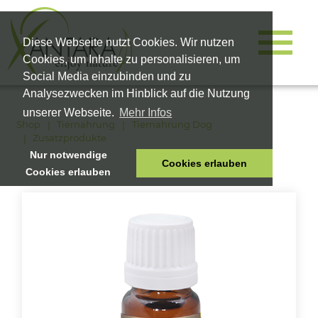
Diese Webseite nutzt Cookies. Wir nutzen
Cookies, um Inhalte zu personalisieren, um
Social Media einzubinden und zu
Analysezwecken im Hinblick auf die Nutzung
unserer Webseite.
Mehr Infos
Shop
Tiernahrung
Tiernahrung Dog
Zusatzprodukte
Nur notwendige
Cookies erlauben
Cookies erlauben
HOME
TIERNAHRUNG
VITALPRODUKTE
KOSMETIK
UNTERNEHMEN
SHOP
KARRIERE