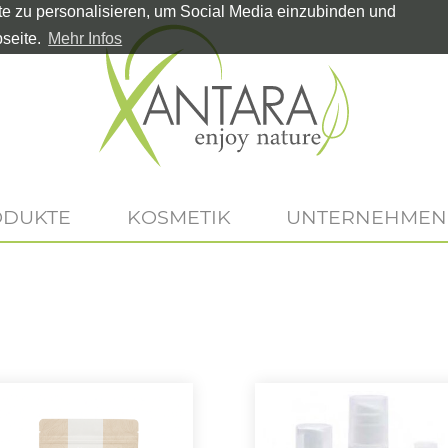
te zu personalisieren, um Social Media einzubinden und
seite.
Mehr Infos
ODUKTE
KOSMETIK
UNTERNEHMEN