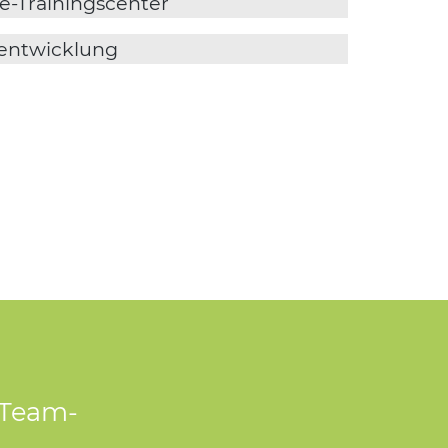
-Trainingscenter
sentwicklung
e Team-