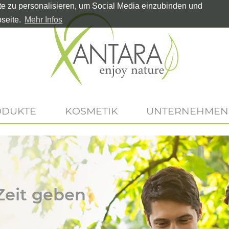
te zu personalisieren, um Social Media einzubinden und
seite.
Mehr Infos
ODUKTE
KOSMETIK
UNTERNEHMEN
eit geben