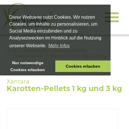
Diese Webseite nutzt Cookies. Wir nutzen
Cookies, um Inhalte zu personalisieren, um
Social Media einzubinden und zu
Analysezwecken im Hinblick auf die Nutzung
unserer Webseite.
Mehr Infos
Shop
Tiernahrung
Tiernahrung Dog
Zusatzprodukte
Karotten-Pellets 1 kg und 3 kg
Nur notwendige
Cookies erlauben
Cookies erlauben
HOME
TIERNAHRUNG
Karotten-Pellets 1 kg und 3 kg
VITALPRODUKTE
KOSMETIK
UNTERNEHMEN
SHOP
KARRIERE