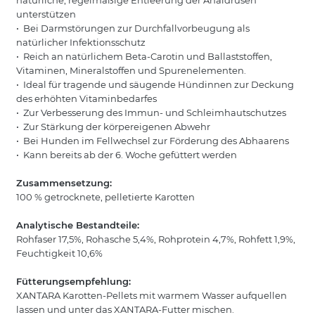
natürliche, regelmäßige Entleerung der Analdrüsen
unterstützen
• Bei Darmstörungen zur Durchfallvorbeugung als
natürlicher Infektionsschutz
• Reich an natürlichem Beta-Carotin und Ballaststoffen,
Vitaminen, Mineralstoffen und Spurenelementen.
• Ideal für tragende und säugende Hündinnen zur Deckung
des erhöhten Vitaminbedarfes
• Zur Verbesserung des Immun- und Schleimhautschutzes
• Zur Stärkung der körpereigenen Abwehr
• Bei Hunden im Fellwechsel zur Förderung des Abhaarens
• Kann bereits ab der 6. Woche gefüttert werden
Zusammensetzung:
100 % getrocknete, pelletierte Karotten
Analytische Bestandteile:
Rohfaser 17,5%, Rohasche 5,4%, Rohprotein 4,7%, Rohfett 1,9%,
Feuchtigkeit 10,6%
Fütterungsempfehlung:
XANTARA Karotten-Pellets mit warmem Wasser aufquellen
lassen und unter das XANTARA-Futter mischen.