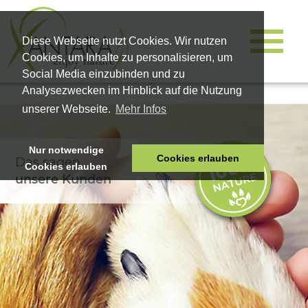
Diese Webseite nutzt Cookies. Wir nutzen
Cookies, um Inhalte zu personalisieren, um
Social Media einzubinden und zu
Analysezwecken im Hinblick auf die Nutzung
unserer Webseite.
Mehr Infos
Nur notwendige
Cookies erlauben
Das sagen
Cookies erlauben
HOME
unsere Kunden
TIERNAHRUNG
VITALPRODUKTE
KOSMETIK
UNTERNEHMEN
SHOP
KARRIERE