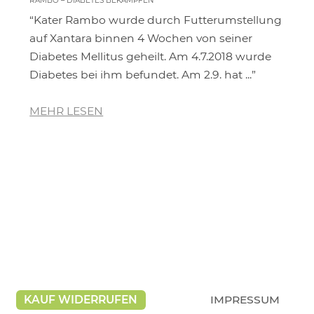
RAMBO – DIABETES BEKÄMPFEN
CHILL
“Kater Rambo wurde durch Futterumstellung
“Ich
ig
auf Xantara binnen 4 Wochen von seiner
Kat
Diabetes Mellitus geheilt. Am 4.7.2018 wurde
wäh
Diabetes bei ihm befundet. Am 2.9. hat ...”
Leb
MEHR LESEN
ME
KAUF WIDERRUFEN
IMPRESSUM