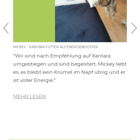
MICKEY - XANTARA FUTTER ALS ENERGIEBOOSTER
MOMO
ZUFR
“Wir sind nach Empfehlung auf Xantara
“Se
rvice
umgestiegen und sind begeistert. Mickey liebt
zuf
hön
es, es bleibt kein Krümel im Napf übrig und er
Sch
en
ist voller Energie.”
zuv
MEHR LESEN
ME