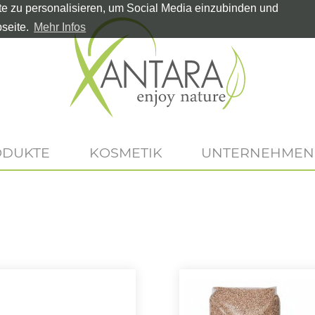
te zu personalisieren, um Social Media einzubinden und
seite.
Mehr Infos
ODUKTE
KOSMETIK
UNTERNEHMEN