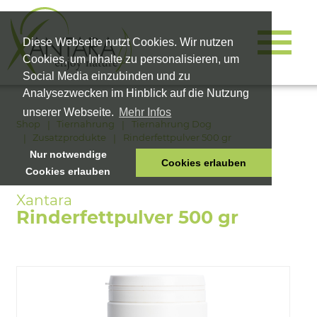
Diese Webseite nutzt Cookies. Wir nutzen
Cookies, um Inhalte zu personalisieren, um
Social Media einzubinden und zu
Analysezwecken im Hinblick auf die Nutzung
unserer Webseite.
Mehr Infos
Shop
Tiernahrung
Tiernahrung Dog
Zusatzprodukte
Rinderfettpulver 500 gr
Nur notwendige
Cookies erlauben
Cookies erlauben
HOME
TIERNAHRUNG
Rinderfettpulver 500 gr
VITALPRODUKTE
KOSMETIK
UNTERNEHMEN
SHOP
KARRIERE