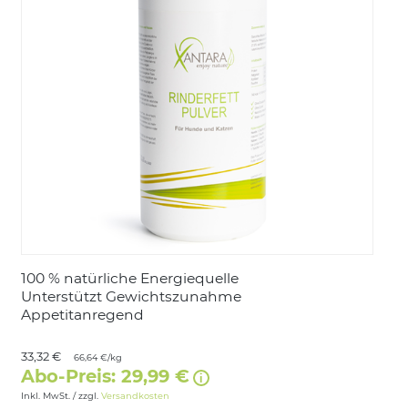
LOGIN
100 % natürliche Energiequelle
Unterstützt Gewichtszunahme
Appetitanregend
33,32 €
66,64 €/kg
Abo-Preis: 29,99 €
Inkl. MwSt. / zzgl.
Versandkosten