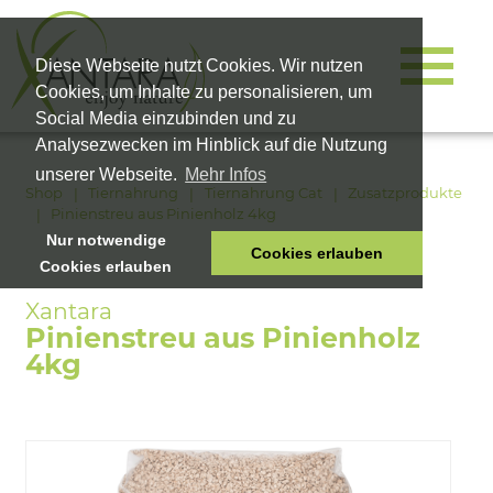
Diese Webseite nutzt Cookies. Wir nutzen
Cookies, um Inhalte zu personalisieren, um
Social Media einzubinden und zu
Analysezwecken im Hinblick auf die Nutzung
unserer Webseite.
Mehr Infos
Shop
Tiernahrung
Tiernahrung Cat
Zusatzprodukte
Pinienstreu aus Pinienholz 4kg
Nur notwendige
Cookies erlauben
Cookies erlauben
HOME
TIERNAHRUNG
Pinienstreu aus Pinienholz
VITALPRODUKTE
4kg
KOSMETIK
UNTERNEHMEN
SHOP
KARRIERE